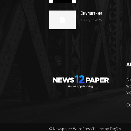
Скупштина
3. август 2025.
A
Ne
we
vi
Co
© Newspaper WordPress Theme by TagDiv