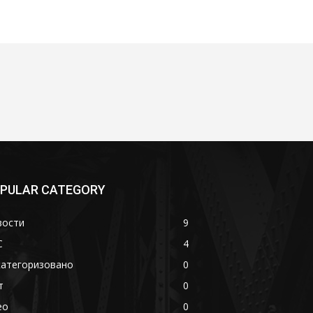
PULAR CATEGORY
вости
9
С
4
категоризовано
0
т
0
eo
0