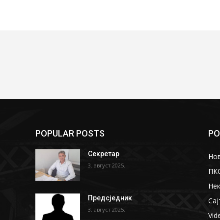
POPULAR POSTS
PO
Секретар
Но
3. август 2025.
ПК
Не
Предсједник
Сај
3. август 2025.
Vid