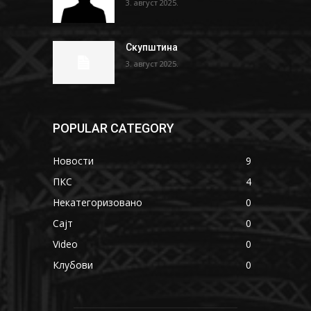
3. август 2025.
Скупштина
3. август 2025.
POPULAR CATEGORY
Новости
9
ПКС
4
Некатегоризовано
0
Сајт
0
Video
0
Клубови
0