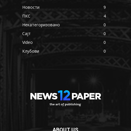
Новости
9
ПКС
4
Некатегоризовано
0
Сајт
0
Video
0
Клубови
0
ABOUT US