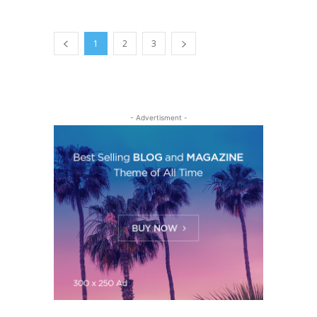
1
2
3
- Advertisment -