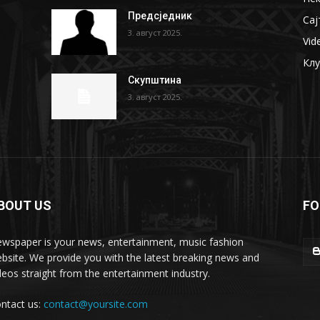
Предсједник
Сај
3. август 2025.
Vid
Кл
Скупштина
3. август 2025.
BOUT US
FO
wspaper is your news, entertainment, music fashion
bsite. We provide you with the latest breaking news and
deos straight from the entertainment industry.
ntact us:
contact@yoursite.com