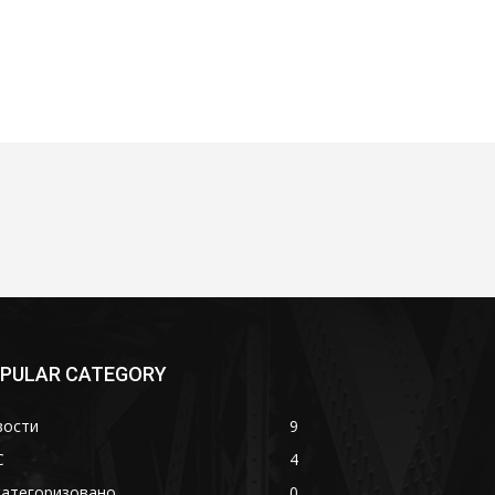
PULAR CATEGORY
вости
9
С
4
категоризовано
0