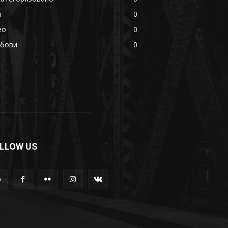
т
0
eo
0
убови
0
LLOW US