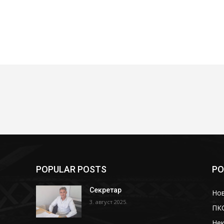
POPULAR POSTS
PO
Секретар
Но
3. август 2025.
ПК
Не