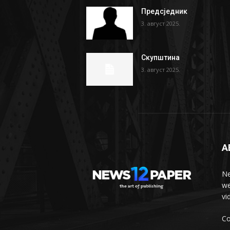
Предсједник
3. август 2025.
Скупштина
3. август 2025.
A
Ne
we
vi
Co