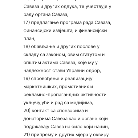
Савеза и других одлука, те учествује у
раду органа Саваза,
17) предлагање програма рада Саваза,
финансијски извјештај и финансијски
план,
18) обављање и других послове у
складу са законом, овим статутом и
општим актима Савеза, које му у
надлежност стави Управни одбор,
19) спровођење и реализацију
маркетнишких, промотивних и
рекламно-пропагандних активности
укључујући и рад са медијима,
20) контакт са спонзорима и
донаторима Савеза као и органе који
подржавају Савез на било који начин,
21) припрему и других мјера у оквиру