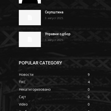
Скупштина
3. август 2025.
Управни одбор
3. август 2025.
POPULAR CATEGORY
Новости
9
ПКС
4
Некатегоризовано
0
Сајт
0
Video
0