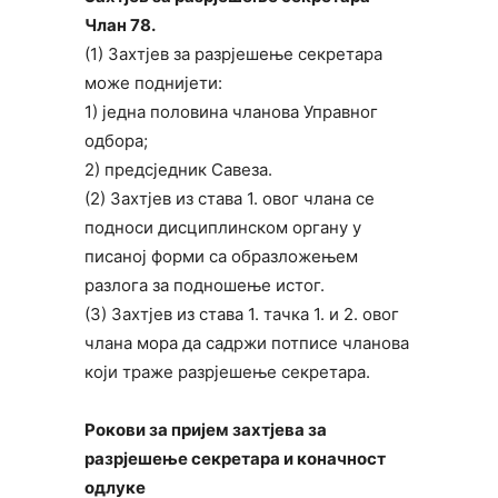
Члан 78.
(1) Захтјев за разрјешење секретара
може поднијети:
1) једна половина чланова Управног
одбора;
2) предсједник Савеза.
(2) Захтјев из става 1. овог члана се
подноси дисциплинском органу у
писаној форми са образложењем
разлога за подношење истог.
(3) Захтјев из става 1. тачка 1. и 2. овог
члана мора да садржи потписе чланова
који траже разрјешење секретара.
Рокови за пријем захтјева за
разрјешење секретара и коначност
одлуке