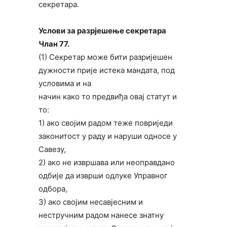
секретара.
Услови за разрјешење секретара
Члан 77.
(1) Секретар може бити разријешен
дужности прије истека мандата, под
условима и на
начин како то предвиђа овај статут и
то:
1) ако својим радом теже повриједи
законитост у раду и наруши односе у
Савезу,
2) ако не извршава или неоправдано
одбије да изврши одлуке Управног
одбора,
3) ако својим несавјесним и
нестручним радом нанесе знатну