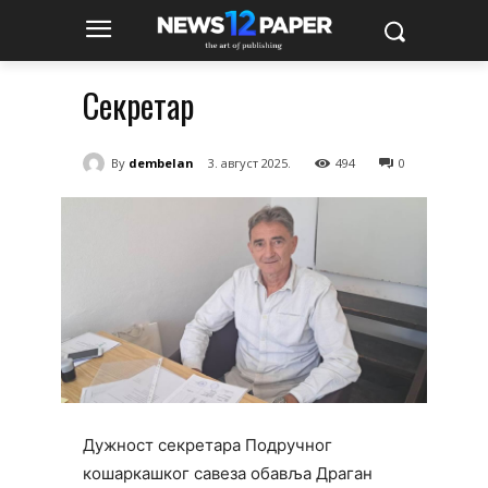
Секретар
By
dembelan
3. август 2025.
494
0
Дужност секретара Подручног
кошаркашког савеза обавља Драган