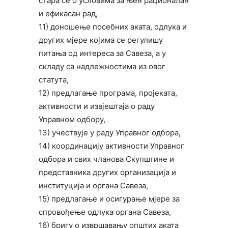
стара се о условима за њен рационалан
и ефикасан рад,
11) доношење посебних аката, одлука и
других мјере којима се регулишу
питања од интереса за Савеза, а у
складу са надлежностима из овог
статута,
12) предлагање програма, пројеката,
активности и извјештаја о раду
Управном одбору,
13) учествује у раду Управног одбора,
14) координацију активности Управног
одбора и свих чланова Скупштине и
представника других организација и
институција и органа Савеза,
15) предлагање и осигурање мјере за
спровођење одлука органа Савеза,
16) бригу о извршавању општих аката