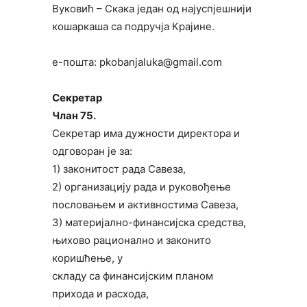
Вуковић – Скака један од најуспјешнији
кошаркаша са подручја Крајине.
е-пошта: pkobanjaluka@gmail.com
Секретар
Члан 75.
Секретар има дужности директора и
одговоран је за:
1) законитост рада Савеза,
2) организацију рада и руковођење
пословањем и активностима Савеза,
3) материјално-финансијска средства,
њихово рационално и законито
коришћење, у
складу са финансијским планом
прихода и расхода,