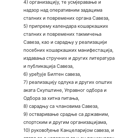
4) организацију, те усмјеравање и
надзор над оперативним задацима
сталних и повремених органа Савеза,
5) припрему календара кошаркашких
сталних и повремених такмичења
Савеза, као и сарадњу у реализацији
посебних кошаркашких манифестација,
издавања стручних и других литература
и публикација Савеза,
6) уређује Билтен савеза,
7) реализацију одлука и других општих
аката Скупштине, Управног одбора и
Одбора за хитна питања,
8) сарадњу са члановима Савеза,
9) остваривање срадње са државним,
спортским и другим организацијама,
10) руковођење Канцеларијом савеза, и