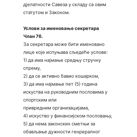
дјелатности Савеза у складу са овим
статутом и Законом.
Услови за именовање секретара
Члан 76.
За секретара може бити именовано
лице које испуњава сљедеће услове:
1) да има најмање средњу стручну
спрему,
2) да се активно бавио кошарком,
3) да има најмање пет (5) година
искуства на руководним пословима у
спортским или
привредним организацијама,
4) искуство у финансијском пословању,
5) да нема законских сметњи за
обављање дужности генрералног