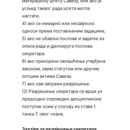
материјалну штету Савезу, или ако је
усљед таквог рада штета могла
настати,
4) ако се немарно или несавјесно
односи према постављеним задацима,
5) ако не обавља послове и задатке из
описа рада и дјелокруга послова
секретара.
6) ако прекорачи овлашћења утврђена
законом, овим статутом или другим
оптшим актима Савеза.
7) ако сам затражи разрјешење.
(2) Разрјешење секретара се врши уз
предходно спроведен дисциплински
поступак осим у случају из става 1.
тачка 7. овог члана.
Захтјев за разрјешење секретара