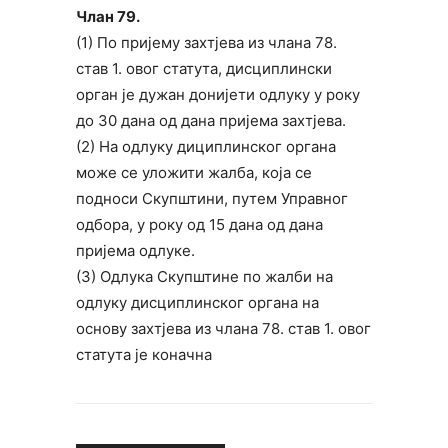
Члан 79.
(1) По пријему захтјева из члана 78.
став 1. овог статута, дисциплински
орган је дужан донијети одлуку у року
до 30 дана од дана пријема захтјева.
(2) На одлуку дициплинског органа
може се уложити жалба, која се
подноси Скупштини, путем Управног
одбора, у року од 15 дана од дана
пријема одлуке.
(3) Одлука Скупштине по жалби на
одлуку дисциплинског органа на
основу захтјева из члана 78. став 1. овог
статута је коначна