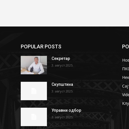
POPULAR POSTS
PO
Секретар
Но
3. август 2025.
ПК
Не
Скупштина
Сај
3. август 2025.
Vid
Кл
Управни одбор
3. август 2025.