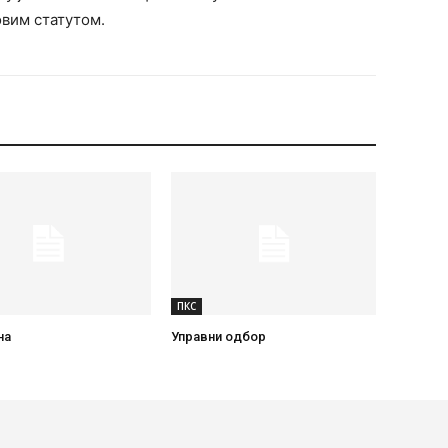
овим статутом.
ПКС
на
Управни одбор