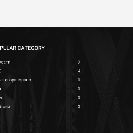
PULAR CATEGORY
вости
9
С
4
категоризовано
0
т
0
eo
0
убови
0