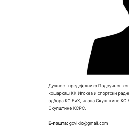
Дужност предсједника Подручног ко
кошаркаш КК Игокеа и спортски радни
одбора КС БиХ, члана Скупштине КС 
Скупштине КСРС.
Е-пошта:
gcvikic@gmail.com