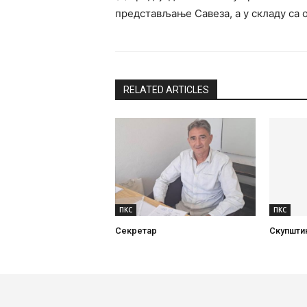
представљање Савеза, а у складу са 
RELATED ARTICLES
ПКС
ПКС
Секретар
Скупшти