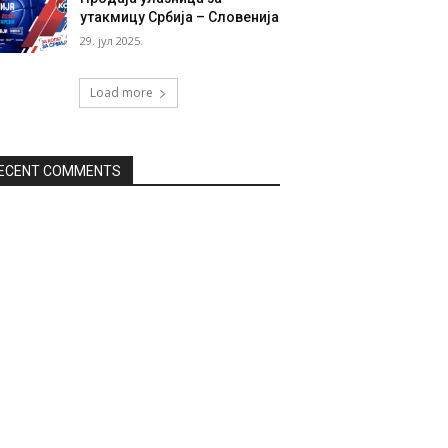
утакмицу Србија – Словенија
29. јул 2025.
Load more
ECENT COMMENTS