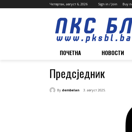
Четвртак, август 6, 2026
Sign in / Join
Buy n
ПОЧЕТНА
НОВОСТИ
Предсједник
By
dembelan
3. август 2025.