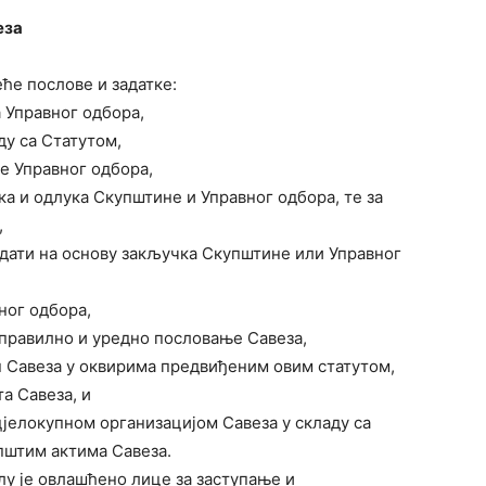
еза
ће послове и задатке:
а Управног одбора,
ду са Статутом,
ке Управног одбора,
ка и одлука Скупштине и Управног одбора, те за
,
у дати на основу закључка Скупштине или Управног
ног одбора,
а правилно и уредно пословање Савеза,
ун Савеза у оквирима предвиђеним овим статутом,
а Савеза, и
цјелокупном организацијом Савеза у складу са
пштим актима Савеза.
лу је овлашћено лице за заступање и