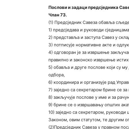
Послови и задаци предсједника Сав
Члан 73.
(1) Предсједник Савеза обавља сљеде
1) предсједава и руководи сједницам
2) представља и заступа Савез у скла
3) потписује нормативне акте и одлу
4) одговоран је за извршење закључа
правилно и законско извршење истих
5) обавља и друге послове који су м
одбора,
6) координира и организује рад Управ
7) заједно са секретаром брине се з
8) закључује послове у име и за рач
9) брине се о извршавању општих акат
10) заједно са секретаром, руководи 
Законом, овим статутом, те другим о
(2)Предсједник Савеза у правном пос