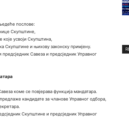
љедеће послове:
днице Скупштине,
е које усвоји Скупштина,
ка Скупштине и њихову законску примјену.
R
 и предсједник Савеза и предсједник Управног
датара
Савеза коме се повјерава функција мандатара.
и предлаже кандидате за чланове Управног одбора,
екретара.
предсједник Скупштине и предсједник Управног