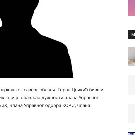
M
шаркашког савеза обавља Горан Цвикић бивши
к који је обављао дужности члана Управног
БиХ, члана Управног одбора КСРС, члана