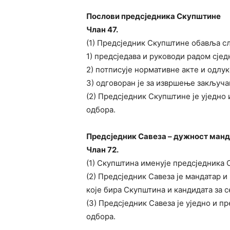
Послови предсједника Скупштине
Члан 47.
(1) Предсједник Скупштине обавља с
1) предсједава и руководи радом сје
2) потписује нормативне акте и одлук
3) одговоран је за извршење закључа
(2) Предсједник Скупштине је уједно
одбора.
Предсједник Савеза – дужност ман
Члан 72.
(1) Скупштина именује предсједника 
(2) Предсједник Савеза је мандатар 
које бира Скупштина и кандидата за с
(3) Предсједник Савеза је уједно и 
одбора.