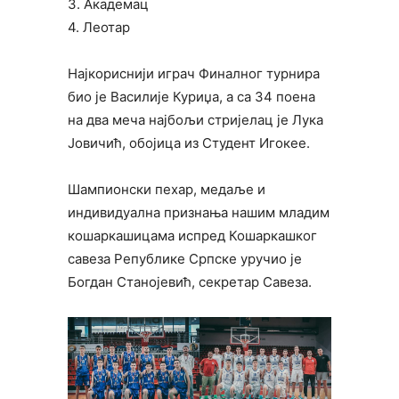
3. Академац
4. Леотар
Најкориснији играч Финалног турнира
био је Василије Куриџа, а са 34 поена
на два меча најбољи стријелац је Лука
Јовичић, обојица из Студент Игокее.
Шампионски пехар, медаље и
индивидуална признања нашим младим
кошаркашицама испред Кошаркашког
савеза Републике Српске уручио је
Богдан Станојевић, секретар Савеза.