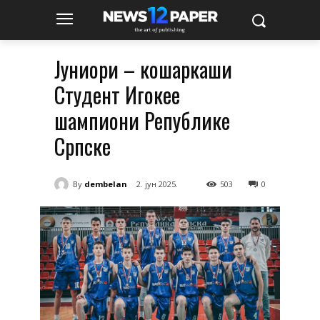
Јуниори – кошаркаши
Студент Игокеe
шампиони Републике
Српске
By
dembelan
2. јун 2025.
503
0