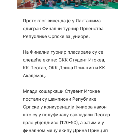
Протеклог викенда је у Лакташима
одигран Финални турнир Првенства
Републике Српске за јуниоре.
На Финални турнир пласирале су се
следеће екипе: СКК Студент Игокеа,
KK Леотар, ОКК Дрина Принцип и КК
Академац.
Млади кошаркаши Студент Игокее
постали су шампиони Републике
Српске у конкуренцији јуниора након
што су у полуфиналу савладали Леотар
врло убједљиво (120-50), а затим и у
финалном мечу екипу Дрина Принцип