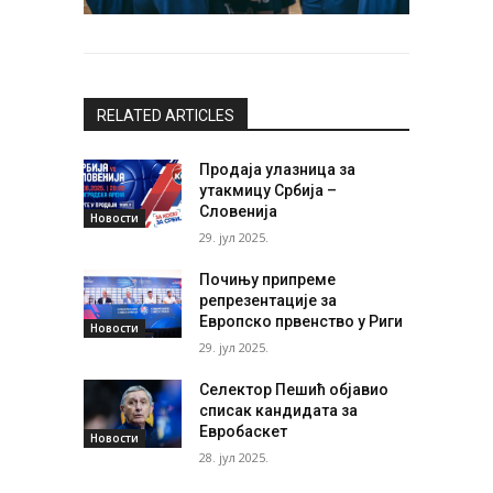
RELATED ARTICLES
Продаја улазница за
утакмицу Србија –
Словенија
Новости
29. јул 2025.
Почињу припреме
репрезентације за
Европско првенство у Риги
Новости
29. јул 2025.
Селектор Пешић објавио
списак кандидата за
Евробаскет
Новости
28. јул 2025.