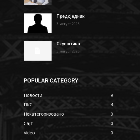
Предсједник
3. август 2025.
Скупштина
3. август 2025.
POPULAR CATEGORY
Новости
9
ПКС
4
Некатегоризовано
0
Сајт
0
Video
0