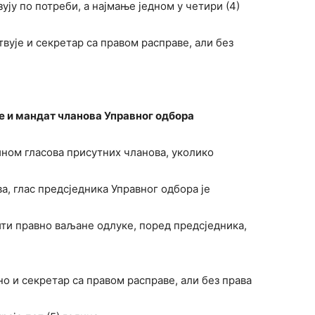
зују по потреби, а најмање једном у четири (4)
вује и секретар са правом расправе, али без
 и мандат чланова Управног одбора
ином гласова присутних чланова, уколико
, глас предсједника Управног одбора је
ити правно ваљане одлуке, поред предсједника,
но и секретар са правом расправе, али без права