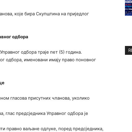
ланова, које бира Скупштина на приједлог
авног одбора
R
Управног одбора траје пет (5) година.
ног одбора, именовани имају право поновног
це
ином гласова присутних чланова, уколико
, глас предсједника Управног одбора је
ити правно ваљане одлуке, поред предсједника,