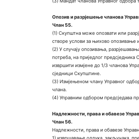
(3) Мандат чланова Управног одбора т
Опозив и разрјешење чланова Управ
Члан 55.
(1) Скупштна може опозвати или разр
створе услови за њихово опозивање 
(2) У случају опозивања, разрјешавањ
потреба, на приједлог предсједника 
извршити измјене до 1/3 чланова Упра
сједници Скупштине.
(3) Измјењеном члану Управног одбор
члана.
(4) Управним одбором предсједава пр
Надлежности, права и обавезе Упра
Члан 56.
Надлежности, права и обавезе Управн
1) извршавање одлука, закључака, пр