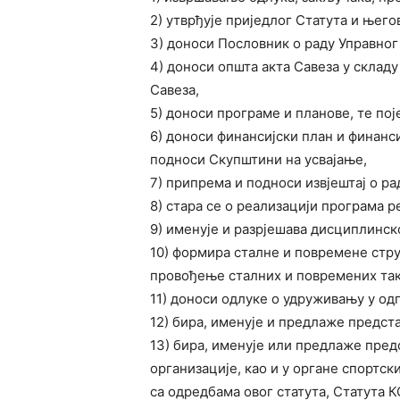
2) утврђује приједлог Статута и њего
3) доноси Пословник о раду Управног
4) доноси општа акта Савеза у склад
Савеза,
5) доноси програме и планове, те по
6) доноси финансијски план и финанси
подноси Скупштини на усвајање,
7) припрема и подноси извјештај о ра
8) стара се о реализацији програма 
9) именује и разрјешава дисциплинско
10) формира сталне и повремене стру
провођење сталних и повремених так
11) доноси одлуке о удруживању у од
12) бира, именује и предлаже предст
13) бира, именује или предлаже пред
организације, као и у органе спортск
са одредбама овог статута, Статута К