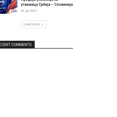
утакмицу Србија – Словенија
29. јул 2025.
Load more
ECENT COMMENTS