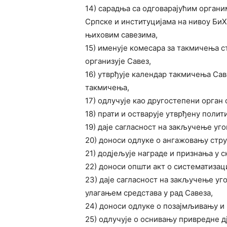
14) сарадња са одговарајућим орган
Српске и институцијама на нивоу БиХ
њиховим савезима,
15) именује комесара за такмичења 
организује Савез,
16) утврђује календар такмичења Сав
такмичења,
17) одлучује као другостепени орган
18) прати и остварује утврђену полит
19) даје сагласност на закључење уг
20) доноси одлуке о ангажовању стру
21) додјељује награде и признања у 
22) доноси општи акт о систематизаци
23) даје сагласност на закључење уг
улагањем средстава у рад Савеза,
24) доноси одлуке о позајмљивању и 
25) одлучује о оснивању привредне д