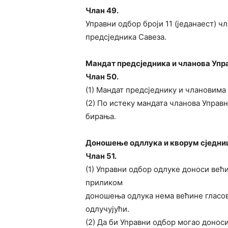
Члан 49.
Управни одбор броји 11 (једанаест) ч
предсједника Савеза.
Мандат предсједника и чланова Упр
Члан 50.
(1) Мандат предсједнику и члановима 
(2) По истеку мандата чланова Управ
бирања.
Доношење одллука и кворум сједни
Члан 51.
(1) Управни одбор одлуке доноси већ
приликом
доношења одлука нема већине гласова
одлучујући.
(2) Да би Управни одбор могао донос