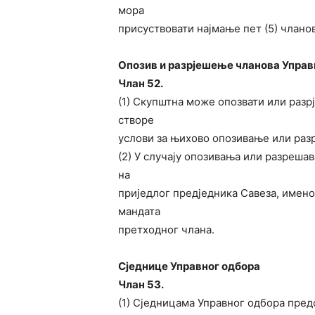
мора
присуствовати најмање пет (5) чланов
Опозив и разрјешење чланова Управ
Члан 52.
(1) Скупштна може опозвати или разр
створе
услови за њихово опозивање или раз
(2) У случају опозивања или разреша
на
приједлог предједника Савеза, имено
мандата
претходног члана.
Сједнице Управног одбора
Члан 53.
(1) Сједницама Управног одбора пред