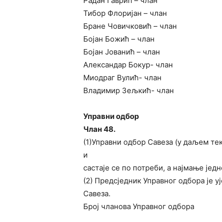
Радан Гаврић – члан
Тибор Флоријан – члан
Бране Човичковић – члан
Бојан Божић – члан
Бојан Јованић – члан
Александар Бокур- члан
Миодраг Вулић- члан
Владимир Зељкић- члан
Управни одбор
Члан 48.
(1)Управни одбор Савеза (у даљем те
и
састаје се по потреби, а најмање јед
(2) Предсједник Управног одбора је 
Савеза.
Број чланова Управног одбора