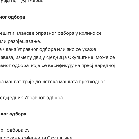
раје пет (5) година.
ног одбора
јешити чланове Управног одбора у колико се
или разрјешавање.
а члана Управног одбора или ако се укаже
Савеза, између двију сједница Скупштине, може се
вног одбора, које се верификују на првој наредној
а мандат траје до истека мандата претходног
едсједник Управног одбора.
вног одбора
ог одбора су:
епорука и смјерница Скупштине,