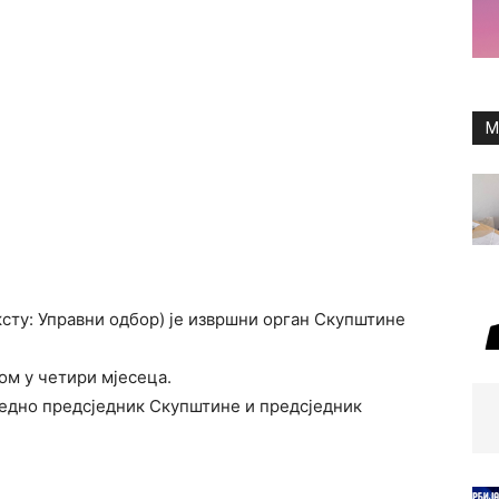
M
ксту: Управни одбор) је извршни орган Скупштине
ном у четири мјесеца.
уједно предсједник Скупштине и предсједник