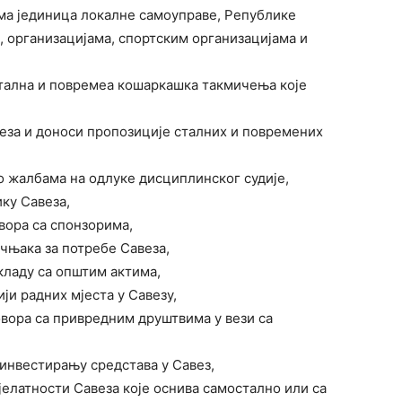
има јединица локалне самоуправе, Републике
, организацијама, спортским организацијама и
стална и повремеа кошаркашка такмичења које
еза и доноси пропозиције сталних и повремених
 о жалбама на одлуке дисциплинског судије,
ику Савеза,
овора са спонзорима,
чњака за потребе Савеза,
складу са општим актима,
ји радних мјеста у Савезу,
овора са привредним друштвима у вези са
инвестирању средстава у Савез,
јелатности Савеза које оснива самостално или са