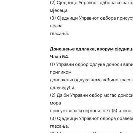
(2) Сједнице Управног одбора се зака
мјесеца.
(3) Сједници Управног одбора присуст
права
гласања.
Доношење одллука, кворум сједнице
Члан 54.
(1) Управни одбор одлуке доноси већ
приликом
доношења одлука нема већине гласова
одлучујући.
(2) Да би Управни одбор могао донос
мора
присуствовати најмање пет (5) члана.
(3) Сједници Управног одбора обавез
гласања.