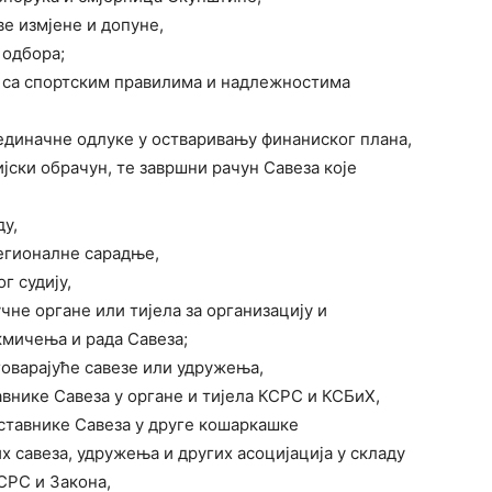
ве измјене и допуне,
 одбора;
у са спортским правилима и надлежностима
јединачне одлуке у остваривању финаниског плана,
јски обрачун, те завршни рачун Савеза које
ду,
регионалне сарадње,
г судију,
чне органе или тијела за организацију и
мичења и рада Савеза;
говарајуће савезе или удружења,
авнике Савеза у органе и тијела КСРС и КСБиХ,
ставнике Савеза у друге кошаркашке
их савеза, удружења и других асоцијација у складу
СРС и Закона,