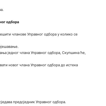
а.
ног одбора
јешити чланове Управног одбора у колико се
рјешавање.
вања једног члана Управног одбора, Скупшина ће,
вати новог члана Управног одбора до истека
сједава предсједник Управног одбора.