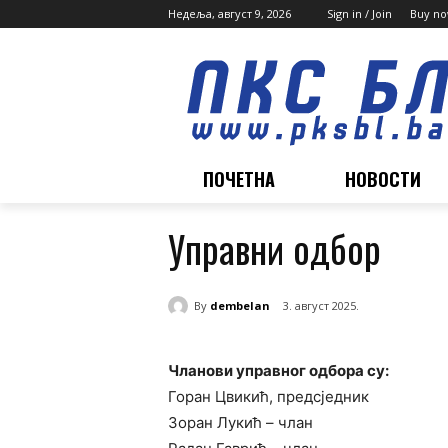
Недеља, август 9, 2026
Sign in / Join
Buy no
ПОЧЕТНА
НОВОСТИ
Управни одбор
By
dembelan
3. август 2025.
Чланови управног одбора су:
Горан Цвикић, предсједник
Зоран Лукић – члан